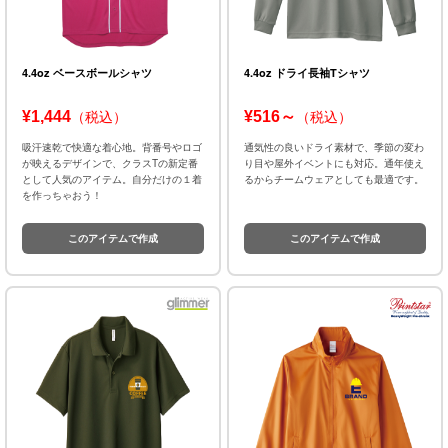
4.4oz ベースボールシャツ
4.4oz ドライ長袖Tシャツ
¥1,444
¥516～
（税込）
（税込）
吸汗速乾で快適な着心地。背番号やロゴ
通気性の良いドライ素材で、季節の変わ
が映えるデザインで、クラスTの新定番
り目や屋外イベントにも対応。通年使え
として人気のアイテム。自分だけの１着
るからチームウェアとしても最適です。
を作っちゃおう！
このアイテムで作成
このアイテムで作成