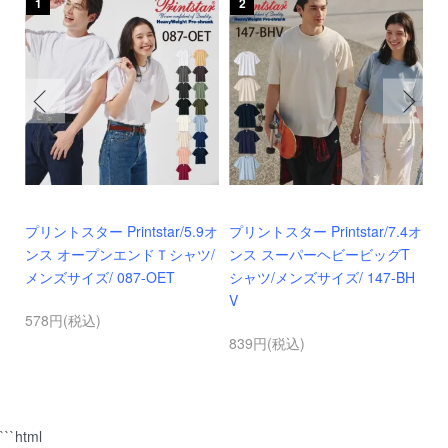
1
2
oz
プリントスター Printstar/5.9オ
プリントスター Printstar/7.4オ
ギ
イ
ンス オープンエンドＴシャツ/
ンス スーパーヘビービッグT
ト
メンズサイズ/ 087-OET
シャツ/メンズサイズ/ 147-BH
ツ
V
578円(税込)
6
839円(税込)
```html