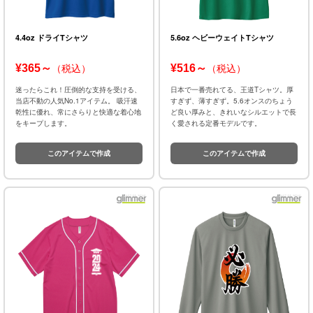
4.4oz ドライTシャツ
5.6oz ヘビーウェイトTシャツ
¥365～
¥516～
（税込）
（税込）
迷ったらこれ！圧倒的な支持を受ける、
日本で一番売れてる、王道Tシャツ。厚
当店不動の人気No.1アイテム。 吸汗速
すぎず、薄すぎず。5.6オンスのちょう
乾性に優れ、常にさらりと快適な着心地
ど良い厚みと、きれいなシルエットで長
をキープします。
く愛される定番モデルです。
このアイテムで作成
このアイテムで作成