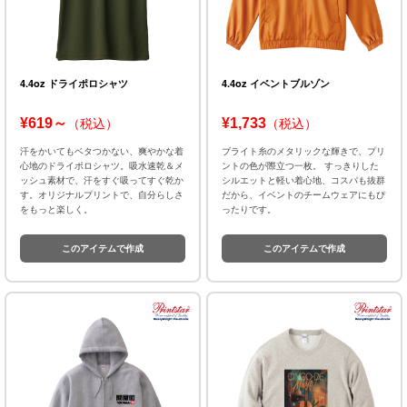
4.4oz ドライポロシャツ
4.4oz イベントブルゾン
¥619～
¥1,733
（税込）
（税込）
汗をかいてもベタつかない、爽やかな着
ブライト糸のメタリックな輝きで、プリ
心地のドライポロシャツ。吸水速乾＆メ
ントの色が際立つ一枚。 すっきりした
ッシュ素材で、汗をすぐ吸ってすぐ乾か
シルエットと軽い着心地、コスパも抜群
す。オリジナルプリントで、自分らしさ
だから、イベントのチームウェアにもぴ
をもっと楽しく。
ったりです。
このアイテムで作成
このアイテムで作成