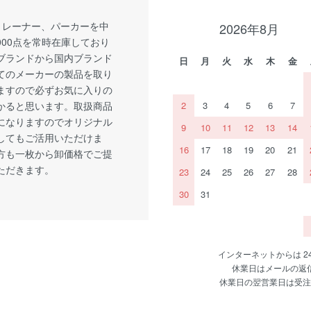
トレーナー、パーカーを中
2026年8月
,000点を常時在庫しており
Aブランドから国内ブランド
日
月
火
水
木
金
てのメーカーの製品を取り
ますので必ずお気に入りの
かると思います。取扱商品
2
3
4
5
6
7
になりますのでオリジナル
9
10
11
12
13
14
してもご活用いただけま
16
17
18
19
20
21
方も一枚から卸価格でご提
ただきます。
23
24
25
26
27
28
30
31
インターネットからは 
休業日はメールの返
休業日の翌営業日は受注