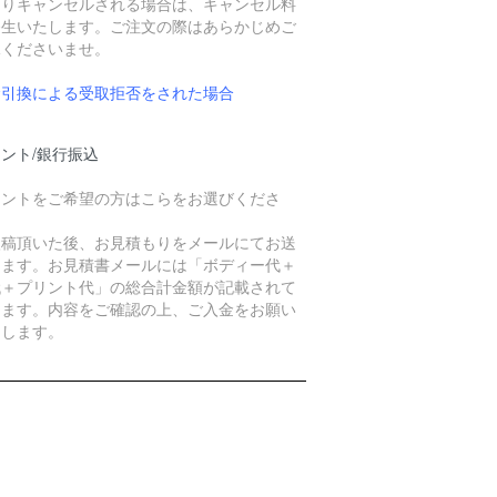
よりキャンセルされる場合は、キャンセル料
発生いたします。ご注文の際はあらかじめご
承くださいませ。
金引換による受取拒否をされた場合
ント/銀行振込
リントをご希望の方はこらをお選びくださ
。
入稿頂いた後、お見積もりをメールにてお送
します。お見積書メールには「ボディー代＋
代＋プリント代」の総合計金額が記載されて
ります。内容をご確認の上、ご入金をお願い
たします。