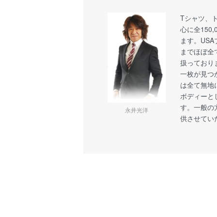
Tシャツ、
心に全150
ます。US
までほぼ全
扱っており
一枚が見つ
は全て無地
ボディーと
す。一般の
永井光洋
供させてい