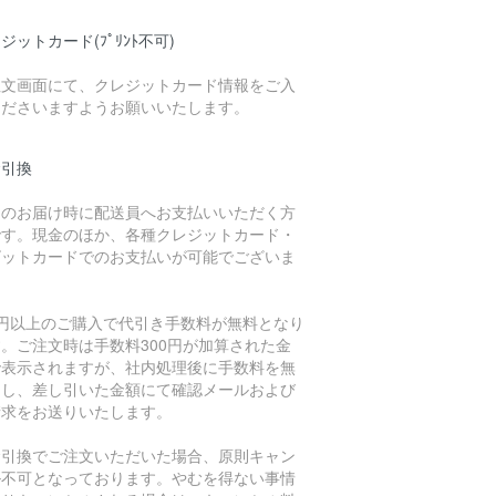
ジットカード(ﾌﾟﾘﾝﾄ不可)
注文画面にて、クレジットカード情報をご入
くださいますようお願いいたします。
金引換
品のお届け時に配送員へお支払いいただく方
です。現金のほか、各種クレジットカード・
ビットカードでのお支払いが可能でございま
。
万円以上のご購入で代引き手数料が無料となり
。ご注文時は手数料300円が加算された金
で表示されますが、社内処理後に手数料を無
とし、差し引いた金額にて確認メールおよび
請求をお送りいたします。
金引換でご注文いただいた場合、原則キャン
ル不可となっております。やむを得ない事情