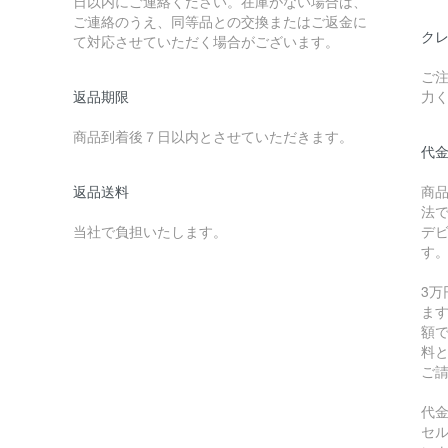
日以内にご連絡ください。在庫がない場合は、
ご連絡のうえ、同等品との交換またはご返金に
クレ
て対応させていただく場合がございます。
ご
返品期限
力
商品到着後７日以内とさせていただきます。
代
返品送料
商
法
当社で負担いたします。
デ
す
3
ます
額
料
ご
代
セ