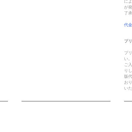
に
が
了
代
プリ
プ
い
ご
り
版
お
い