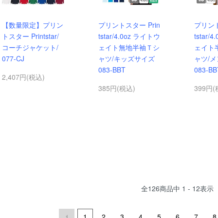
【数量限定】プリン
プリントスター Prin
プリント
トスター Printstar/
tstar/4.0oz ライトウ
tstar/
コーチジャケット/
ェイト無地半袖Ｔシ
ェイト
077-CJ
ャツ/キッズサイズ
ャツ/メ
083-BBT
083-BB
2,407円(税込)
385円(税込)
399円(
全
126
商品中
1 - 12
表示
1
2
3
4
5
6
7
8