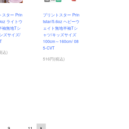
スター Prin
プリントスター Prin
4.0oz ライトウ
tstar/5.6oz ヘビーウ
半袖無地Tシ
ェイト無地半袖Tシ
ンズサイズ/
ャツ/キッズサイズ
T
100cm～160cm/ 08
5-CVT
税込)
516円(税込)
...
9
11