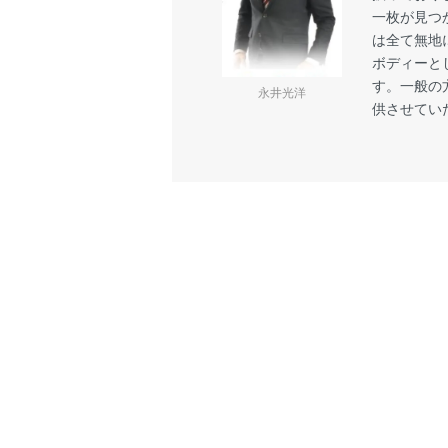
一枚が見つ
は全て無地
ボディーと
す。一般の
永井光洋
供させてい