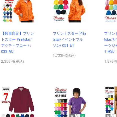
【数量限定】プリン
プリントスター Prin
プリント
トスター Printstar/
tstar/イベントブル
tstar
アクティブコート/
ゾン/ 051-ET
ーツジャ
033-AC
1-RSJ
1,733円(税込)
2,358円(税込)
1,878