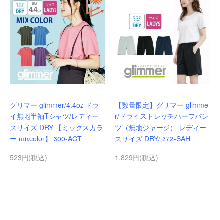
グリマー glimmer/4.4oz ドラ
【数量限定】グリマー glimme
イ無地半袖Tシャツ/レディー
r/ドライストレッチハーフパン
スサイズ DRY 【ミックスカラ
ツ（無地ジャージ） レディー
ー mixcolor】 300-ACT
スサイズ DRY/ 372-SAH
523円(税込)
1,829円(税込)