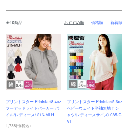
全10商品
おすすめ順
価格順
新着順
プリントスター Printstar/8.4oz
プリントスター Printstar/5.6oz
フーデッドライトパーカー パ
ヘビーウェイト半袖無地Ｔシ
イル/レディース/ 216-MLH
ャツ/レディースサイズ/ 085-C
VT
1,788円(税込)